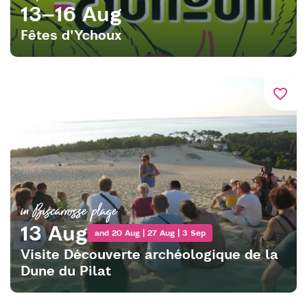
13–16 Aug
Fêtes d'Ychoux
favorite_border
in Biscarrosse plage
13 Aug
and 20 Aug | 27 Aug | 3 Sep
Visite Découverte archéologique de la
Dune du Pilat