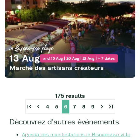
in Biscarrosse plage
13 Aug
and 15 Aug | 20 Aug | 21 Aug | + 7 dates
Marché des artisans créateurs
175 results
first_page
chevron_left
chevron_right
last_page
4
5
6
7
8
9
Découvrez d'autres événements
Agenda des manifestations in Biscarrosse ville