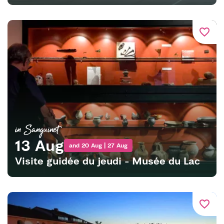
favorite_border
in Sanguinet
13 Aug
and 20 Aug | 27 Aug
Visite guidée du jeudi - Musée du Lac
favorite_border