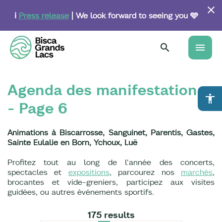
Skip
to
ℹ️
Press release
| We look forward to seeing you 🩵
main
content
menu
Agenda des manifestations
accessibility
- Page 6
Animations à Biscarrosse, Sanguinet, Parentis, Gastes,
Sainte Eulalie en Born, Ychoux, Luë
Profitez tout au long de l'année des concerts,
spectacles et
expositions
, parcourez nos
marchés
,
brocantes et vide-greniers, participez aux visites
guidées, ou autres événements sportifs.
175 results