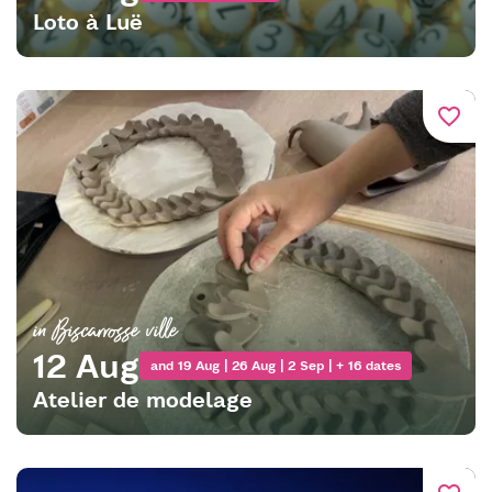
Loto à Luë
favorite_border
in Biscarrosse ville
12 Aug
and 19 Aug | 26 Aug | 2 Sep | + 16 dates
Atelier de modelage