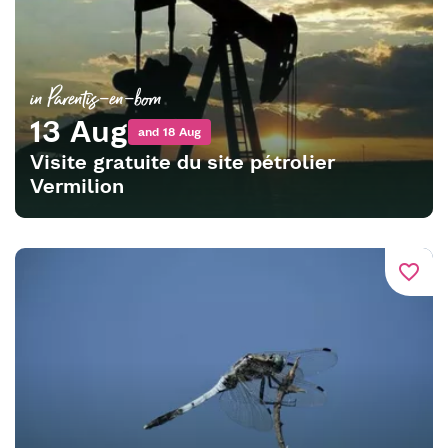
in Parentis-en-born
13 Aug
and 18 Aug
Visite gratuite du site pétrolier
Vermilion
favorite_border