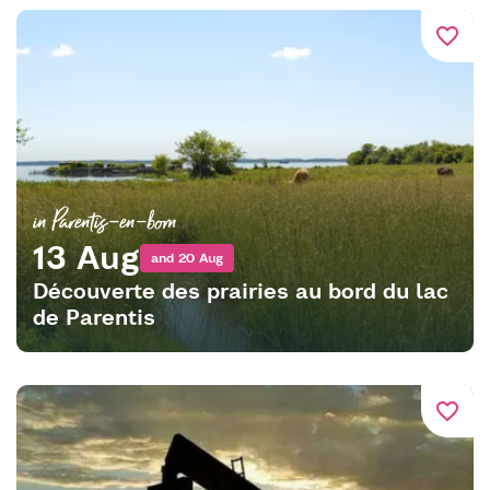
favorite_border
in Parentis-en-born
13 Aug
and 20 Aug
Découverte des prairies au bord du lac
de Parentis
favorite_border