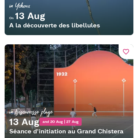
in Ychoux
13 Aug
On
A la découverte des libellules
favorite_border
in Biscarrosse plage
13 Aug
and 20 Aug | 27 Aug
Séance d'initiation au Grand Chistera