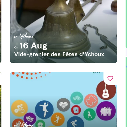
in Ychoux
16 Aug
On
Vide-grenier des Fêtes d'Ychoux
favorite_border
in Ychoux