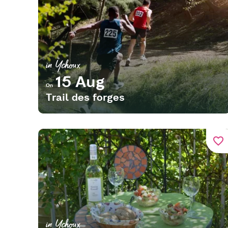
in Ychoux
15 Aug
On
Trail des forges
favorite_border
in Ychoux