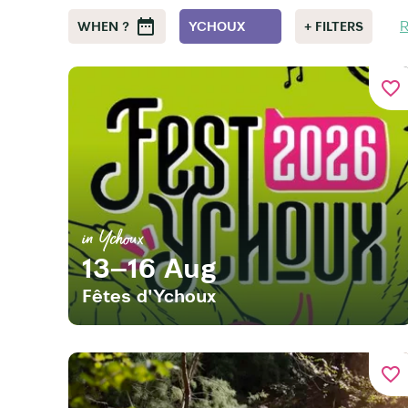
R
WHEN ?
YCHOUX
+ FILTERS
favorite_border
in Ychoux
13–16 Aug
Fêtes d'Ychoux
favorite_border