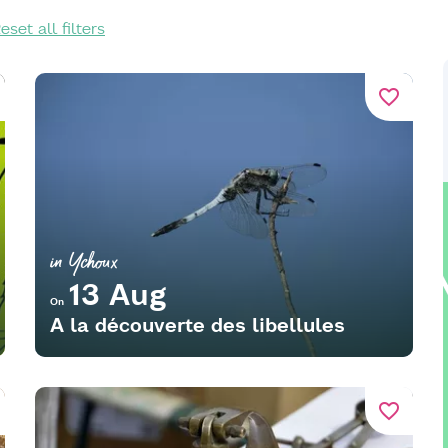
eset all filters
favorite_border
in Ychoux
13 Aug
On
A la découverte des libellules
favorite_border