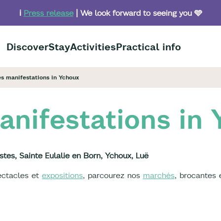
ℹ️
Press release
| We look forward to seeing you 🩵
Discover
Stay
Activities
Practical info
s manifestations in Ychoux
nifestations in
stes, Sainte Eulalie en Born, Ychoux, Luë
pectacles et
expositions
, parcourez nos
marchés
, brocantes 