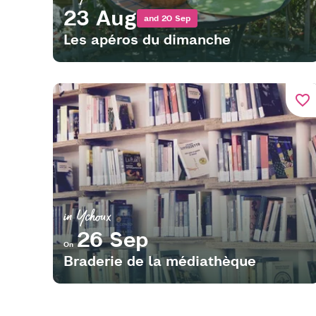
23 Aug
and 20 Sep
Les apéros du dimanche
favorite_border
in Ychoux
26 Sep
On
Braderie de la médiathèque