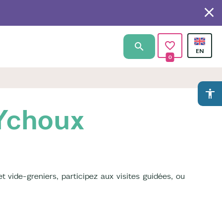
0
accessibility
 Ychoux
et vide-greniers, participez aux visites guidées, ou