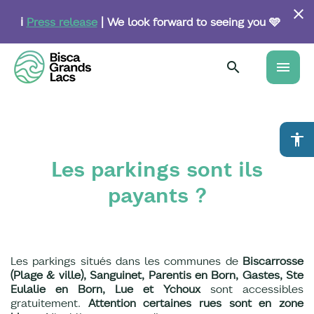
Skip
to
ℹ️
Press release
| We look forward to seeing you 🩵
main
content
menu
accessibility
Les parkings sont ils
payants ?
Les parkings situés dans les communes de
Biscarrosse
(Plage & ville), Sanguinet, Parentis en Born, Gastes, Ste
Eulalie en Born, Lue et Ychoux
sont accessibles
gratuitement.
Attention certaines rues sont en zone