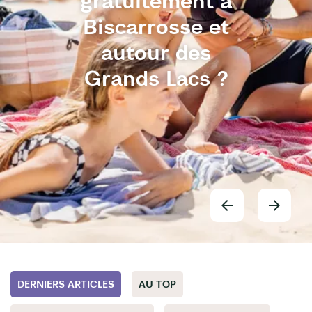
gratuitement à
Biscarrosse et
autour des
Grands Lacs ?
DERNIERS ARTICLES
AU TOP