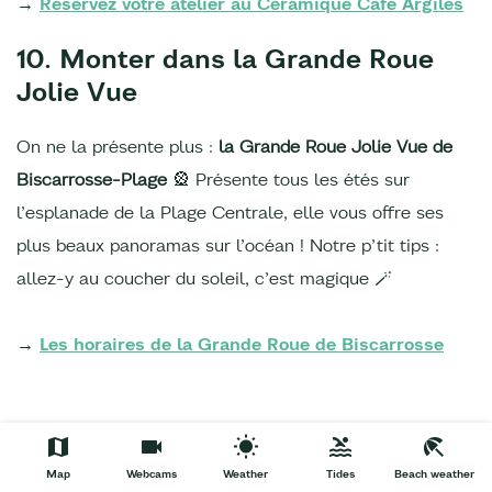
→
Réservez votre atelier au Céramique Café Argiles
10. Monter dans la Grande Roue
Jolie Vue
On ne la présente plus :
la Grande Roue Jolie Vue de
Biscarrosse-Plage
🎡 Présente tous les étés sur
l’esplanade de la Plage Centrale, elle vous offre ses
plus beaux panoramas sur l’océan ! Notre p’tit tips :
allez-y au coucher du soleil, c’est magique 🪄
→
Les horaires de la Grande Roue de Biscarrosse
Nos idées de journées petit
budget à Biscarrosse et
Map
Webcams
Weather
Tides
Beach weather