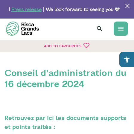
Skip
to
ℹ️
Press release
| We look forward to seeing you 🩵
main
content
menu
favorite_border
ADD TO FAVOURITES
accessibility
Conseil d'administration du
16 décembre 2024
Retrouvez par ici les documents supports
et points traités :