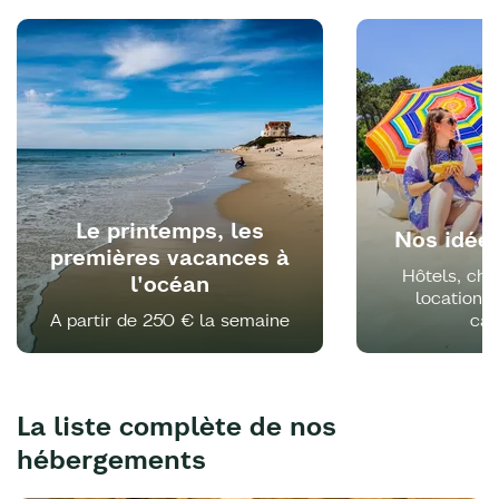
Le printemps, les
Nos idée
premières vacances à
Hôtels, cha
l'océan
locations
A partir de 250 € la semaine
ca
La liste complète de nos
hébergements