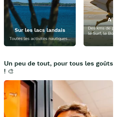
A l
Des kms de pla
Sur les lacs landais
le Surf, le Bod
Toutes les activités nautiques...
à 
Un peu de tout, pour tous les goûts
! 🎨