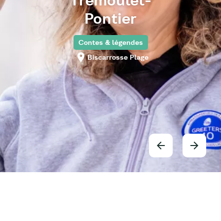
Trémoulet-
Pontier
Contes & légendes
Biscarrosse Plage