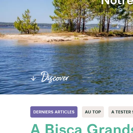
Discover
DERNIERS ARTICLES
AU TOP
A TESTER
A Bisca Grands