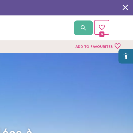
0
favorite_border
ADD TO FAVOURITES
accessibility
lées à