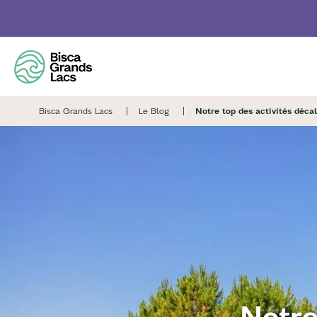
Skip
to
main
content
Bisca Grands Lacs
Le Blog
Notre top des activités déca
Notre