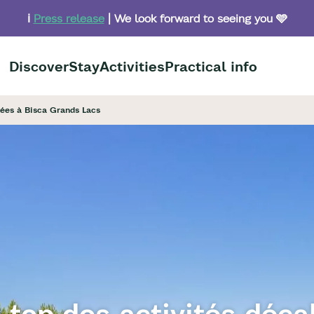
ℹ️
Press release
| We look forward to seeing you 🩵
Discover
Stay
Activities
Practical info
lées à Bisca Grands Lacs
 top des activités déca