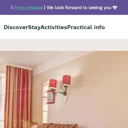
ℹ️
Press release
| We look forward to seeing you 🩵
Discover
Stay
Activities
Practical info