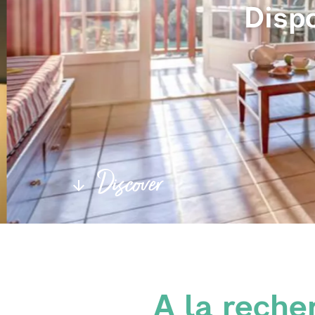
Disp
Discover
A la reche