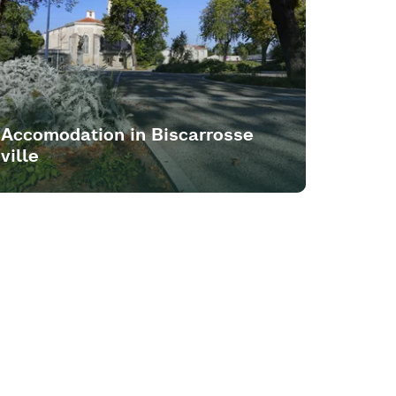
Accomodation in Biscarrosse
ville
Accom