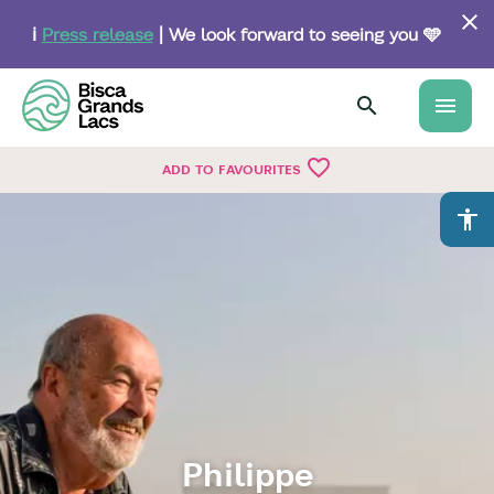
Skip
to
ℹ️
Press release
| We look forward to seeing you 🩵
main
content
menu
favorite_border
ADD TO FAVOURITES
accessibility
Philippe