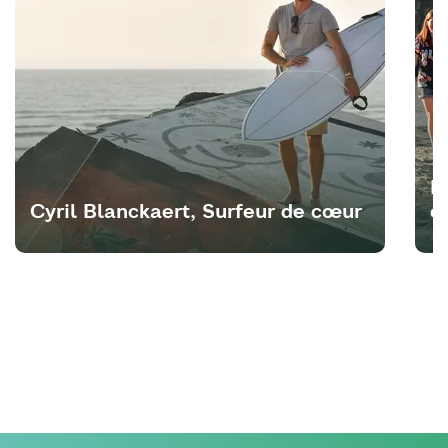
K
Cyril Blanckaert, Surfeur de cœur
c